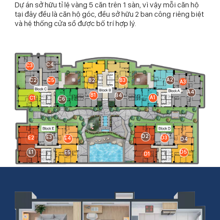
Dự án sở hữu tỉ lệ vàng 5 căn trên 1 sàn, vì vậy mỗi căn hộ
tại đây đều là căn hộ góc, đều sở hữu 2 ban công riêng biệt
và hệ thống cửa sổ được bố trí hợp lý.
C4
C3
A2
C2
C5
B3
B2
A3
A4
B1
B4
A1
C1
C6
D2
E3
E2
D3
E4
D4
E1
D5
E5
D1