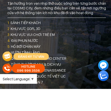
Tận hưởng trọn vẹn nhịp thở cuộc sống trên từng bước chân
tại COSMO City, đem những điều bạn cần về tận nơi ngưỡng
cửa với hệ thống tiện ích nội khu đã đi vào hoạt động
1
SẢNH TIẾP KHÁCH
2
KHU VỰC GOFL 3D
3
KHU VỰC VUI CHƠI TRẺ EM
4
ĐÀI PHUN NƯỚC
5
HỒ BƠI CHÂN MÂY
6
VƯỜN TĨNH LẶNG
ĐĂNG KÝ TƯ VẤN
7
QUẢNG TRƯỜNG COSMO CENTER
8
TẦNG THƯƠNG MẠI & DỊCH VỤ
HOTLINE
9
TRƯỜNG QUỐC TẾ RENAISSANCE
096 996 3536
10
TRƯỜNG HỌC QUỐC TẾ VIỆT ÚC
Select Language
▼
11
BỆNH VIỆN QUẬN 7