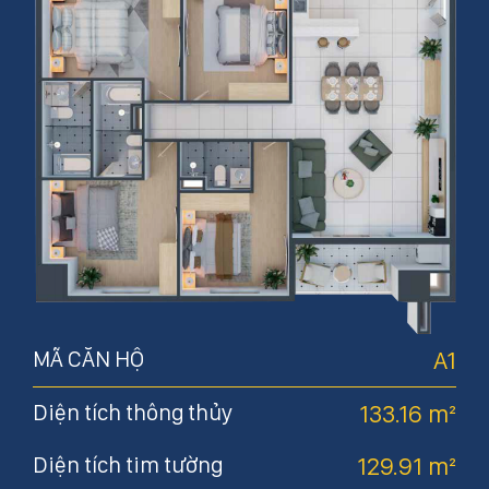
MÃ CĂN HỘ
A1
M
E5
Diện tích thông thủy
133.16 m²
Di
m²
Diện tích tim tường
129.91 m²
Di