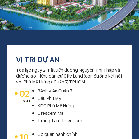
VỊ TRÍ DỰ ÁN
Tọa lạc ngay 2 mặt tiền đường Nguyễn Thị Thập và
đường số 1 Khu dân cư City Land (con đường kết nối
với Phú Mỹ Hưng), Quận 7, TP.HCM.
02
Bệnh viện Quận 7
Cầu Phú Mỹ
Phút
KDC Phú Mỹ Hưng
Crescent Mall
Trung Tâm Triển Lảm
10
Cơ quan hành chính