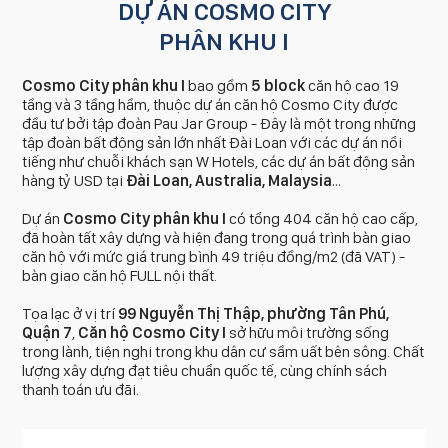
DỰ ÁN COSMO CITY
PHÂN KHU I
Cosmo City phân khu I
bao gồm
5 block
căn hộ cao 19
tầng và 3 tầng hầm, thuộc dự án căn hộ Cosmo City được
đầu tư bởi tập đoàn Pau Jar Group - Đây là một trong những
tập đoàn bất động sản lớn nhất Đài Loan với các dự án nổi
tiếng như chuỗi khách sạn W Hotels, các dự án bất động sản
hàng tỷ USD tại
Đài Loan, Australia, Malaysia
…
Dự án
Cosmo City
phân khu I
có tổng 404 căn hộ cao cấp,
đã hoàn tất xây dựng và hiện đang trong quá trình bàn giao
căn hộ với mức giá trung bình 49 triệu đồng/m2 (đã VAT) -
bàn giao căn hộ FULL nội thất.
Tọa lạc ở vị trí
99 Nguyễn Thị Thập, phường Tân Phú,
Quận 7
,
Căn hộ Cosmo City I
sở hữu môi trường sống
trong lành, tiện nghi trong khu dân cư sầm uất bên sông. Chất
lượng xây dựng đạt tiêu chuẩn quốc tế, cùng chính sách
thanh toán ưu đãi.