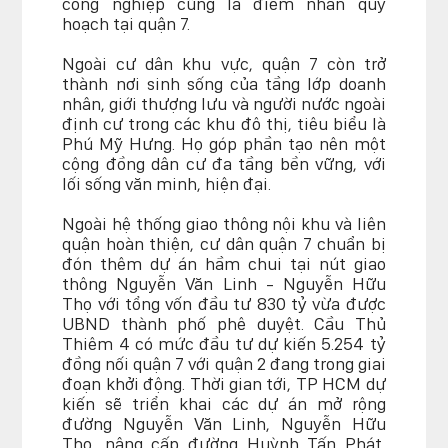
công nghiệp cũng là điểm nhấn quy
hoạch tại quận 7.
Ngoài cư dân khu vực, quận 7 còn trở
thành nơi sinh sống của tầng lớp doanh
nhân, giới thượng lưu và người nước ngoài
định cư trong các khu đô thị, tiêu biểu là
Phú Mỹ Hưng. Họ góp phần tạo nên một
cộng đồng dân cư đa tầng bền vững, với
lối sống văn minh, hiện đại.
Ngoài hệ thống giao thông nội khu và liên
quận hoàn thiện, cư dân quận 7 chuẩn bị
đón thêm dự án hầm chui tại nút giao
thông Nguyễn Văn Linh - Nguyễn Hữu
Thọ với tổng vốn đầu tư 830 tỷ vừa được
UBND thành phố phê duyệt. Cầu Thủ
Thiêm 4 có mức đầu tư dự kiến 5.254 tỷ
đồng nối quận 7 với quận 2 đang trong giai
đoạn khởi động. Thời gian tới, TP HCM dự
kiến sẽ triển khai các dự án mở rộng
đường Nguyễn Văn Linh, Nguyễn Hữu
Thọ, nâng cấp đường Huỳnh Tấn Phát,