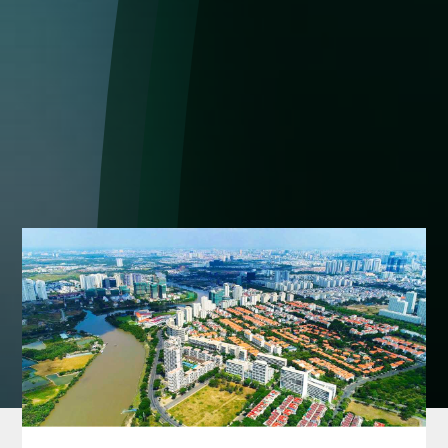
TIN THỊ TRƯỜNG
trang chủ
»
tin tức & sự kiện
»
tin thị trường