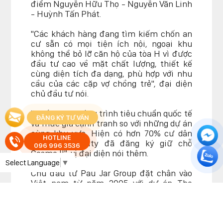
điểm Nguyễn Hữu Thọ - Nguyễn Văn Linh
- Huỳnh Tấn Phát.
"Các khách hàng đang tìm kiếm chốn an
cư sẵn có mọi tiện ích nội, ngoại khu
không thể bỏ lỡ căn hộ của tòa H vì được
đầu tư cao về mặt chất lượng, thiết kế
cùng diện tích đa dạng, phù hợp với nhu
cầu của các cặp vợ chồng trẻ", đại diện
chủ đầu tư nói.
"Chất lượng công trình tiêu chuẩn quốc tế
ĐĂNG KÝ TƯ VẤN
và mức giá cạnh tranh so với những dự án
cùng khu vực. Hiện có hơn 70% cư dân
HOTLINE
của Cosmo City đã đăng ký giữ chỗ
096 996 3536
Cosmo II", vị đại diện nói thêm.
Select Language
▼
Chủ đầu tư Pau Jar Group đặt chân vào
Việt nam từ năm 2005 với dự án The
Flemington. Doanh nghiệp có hơn 40 năm
kinh nghiệm trong lĩnh vực phát triển nhà
ở. Nền tảng vững chắc đó giúp Pau Jar
Group hoàn thành vượt tiến độ dự án.