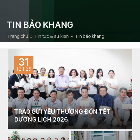
TIN BẢO KHANG
trang chủ
»
tin tức & sự kiện
»
tin bảo khang
31
12 | 25
TRAO GỬI YÊU THƯƠNG ĐÓN TẾT
DƯƠNG LỊCH 2026