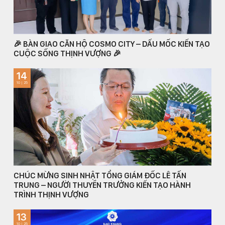
🎉 BÀN GIAO CĂN HỘ COSMO CITY – DẤU MỐC KIẾN TẠO
CUỘC SỐNG THỊNH VƯỢNG 🎉
14
10 | 25
CHÚC MỪNG SINH NHẬT TỔNG GIÁM ĐỐC LÊ TẤN
TRUNG – NGƯỜI THUYỀN TRƯỞNG KIẾN TẠO HÀNH
TRÌNH THỊNH VƯỢNG
13
10 | 25