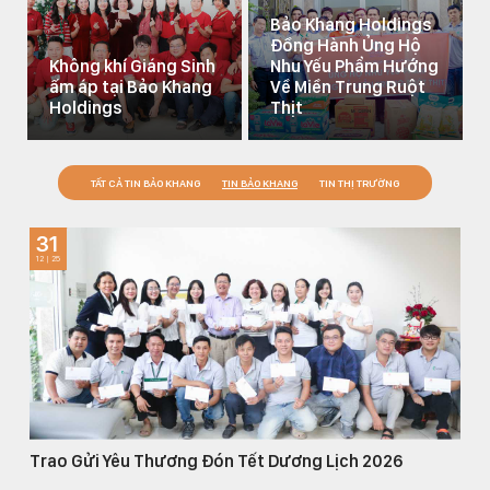
Bảo Khang Holdings
Đồng Hành Ủng Hộ
Không khí Giáng Sinh
Nhu Yếu Phẩm Hướng
ấm áp tại Bảo Khang
Về Miền Trung Ruột
Holdings
Thịt
TẤT CẢ TIN BẢO KHANG
TIN BẢO KHANG
TIN THỊ TRƯỜNG
31
12 | 25
Trao Gửi Yêu Thương Đón Tết Dương Lịch 2026