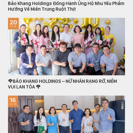
Bảo Khang Holdings Đồng Hành Ủng Hộ Nhu Yếu Phẩm
Hướng Về Miền Trung Ruột Thịt
20
10 | 25
🌹BẢO KHANG HOLDINGS – NỮ NHÂN RẠNG RỠ, NIỀM
VUI LAN TỎA 🌹
16
10 | 25