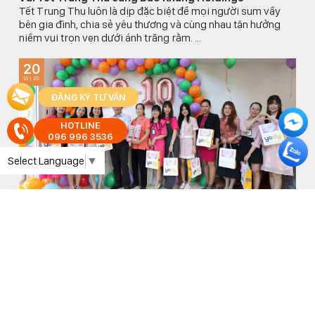
Tết Trung Thu luôn là dịp đặc biệt để mọi người sum vầy
bên gia đình, chia sẻ yêu thương và cùng nhau tận hưởng
niềm vui trọn vẹn dưới ánh trăng rằm. ...
20
10 | 23
ĐĂNG KÝ TƯ VẤN
HOTLINE
096 996 3536
Select Language
▼
💐 Chúc mừng ngày Phụ nữ Việt Nam 20/10 💐
Một nửa thế giới này là phái đẹp. Họ đến đây với những
thiên chức riêng, họ không toàn năng nhưng sự hiện diện
của họ khiến thế giới đẹp lên ...
04
10 | 23