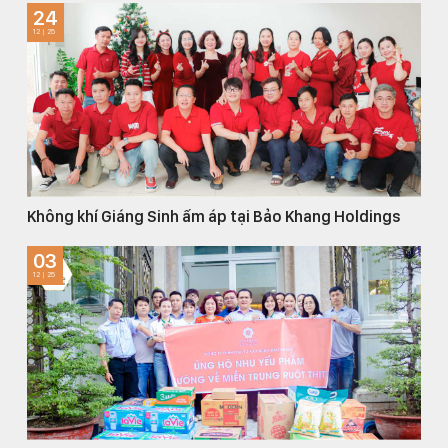
24
12 | 25
Không khí Giáng Sinh ấm áp tại Bảo Khang Holdings
03
12 | 25