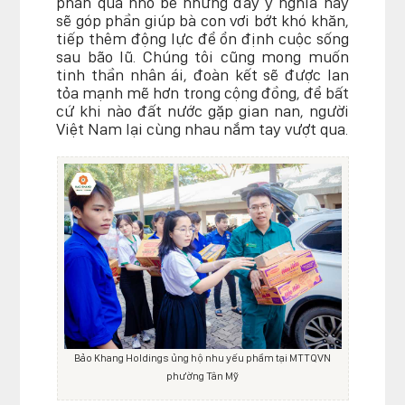
phần quà nhỏ bé nhưng đầy ý nghĩa này
sẽ góp phần giúp bà con vơi bớt khó khăn,
tiếp thêm động lực để ổn định cuộc sống
sau bão lũ. Chúng tôi cũng mong muốn
tinh thần nhân ái, đoàn kết sẽ được lan
tỏa mạnh mẽ hơn trong cộng đồng, để bất
cứ khi nào đất nước gặp gian nan, người
Việt Nam lại cùng nhau nắm tay vượt qua.
Bảo Khang Holdings ủng hộ nhu yếu phẩm tại MTTQVN
phường Tân Mỹ