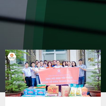
TIN BẢO KHANG
trang chủ
»
tin tức & sự kiện
»
tin bảo khang