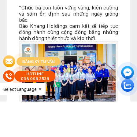
“Chúc bà con luôn vững vàng, kiên cường
và sớm ổn định sau những ngày giông
bão.
Bảo Khang Holdings cam kết sẽ tiếp tục
đồng hành cùng cộng đồng bằng những
hành động thiết thực và kịp thời.
ĐĂNG KÝ TƯ VẤN
HOTLINE
096 996 3536
Select Language
▼
Bảo Khang Holdings chụp ảnh cùng các tình nguyện
viên tại MTTQVN phường Tân Mỹ
Tags