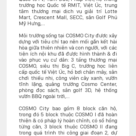
trường học Quốc tế RMIT, Việt Úc, trung
tâm thương mại dịch vụ giải trí Lotte
Mart, Crescent Mall, SECC, sân Golf Phú
Mỹ Hưng,…
Môi trường sống tại COSMO City được xây
dựng với tiêu chí tạo nên mối gắn kết hài
hòa giữa thiên nhiên và con người, với các
tiện ích nội khu đã được hình thành & đi
vào phục vụ cư dân: 3 tầng thương mại
COSMO, siêu thị Big C, trường học liên
cấp quốc tế Việt Úc, hồ bơi chân mây, sân
chơi thiếu nhi, công viên cây xanh, vườn
tĩnh lặng, quảng trường Cosmo Center,
phòng đọc sách, sân golf 3D, hệ thống
vườn BBQ ngoài trời,…
COSMO City bao gồm 8 block căn hộ,
trong đó 5 block thuộc COSMO I đã hoàn
thiện & có pháp lý hoàn chỉnh, có sổ hồng
từng căn, 3 block thuộc COSMO II đang
trong quá trình thi công giai đoạn 2, dự