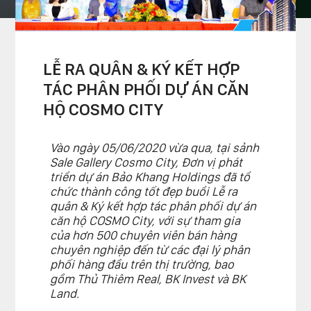
trang chủ
»
tin tức & sự kiện
»
tin bảo khang
LỄ RA QUÂN & KÝ KẾT HỢP
TÁC PHÂN PHỐI DỰ ÁN CĂN
HỘ COSMO CITY
Vào ngày 05/06/2020 vừa qua, tại sảnh
Sale Gallery Cosmo City, Đơn vị phát
triển dự án Bảo Khang Holdings đã tổ
chức thành công tốt đẹp buổi Lễ ra
quân & Ký kết hợp tác phân phối dự án
căn hộ COSMO City, với sự tham gia
của hơn 500 chuyên viên bán hàng
chuyên nghiệp đến từ các đại lý phân
phối hàng đầu trên thị trường, bao
gồm Thủ Thiêm Real, BK Invest và BK
Land.