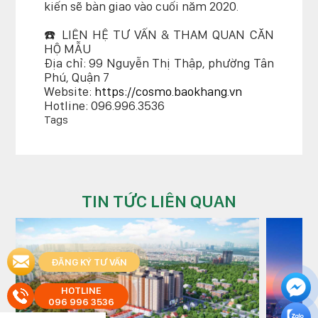
kiến sẽ bàn giao vào cuối năm 2020.
☎️ LIÊN HỆ TƯ VẤN & THAM QUAN CĂN
HỘ MẪU
Địa chỉ: 99 Nguyễn Thị Thập, phường Tân
Phú, Quận 7
Website:
https://cosmo.baokhang.vn
Hotline: 096.996.3536
Tags
TIN TỨC LIÊN QUAN
ĐĂNG KÝ TƯ VẤN
HOTLINE
096 996 3536