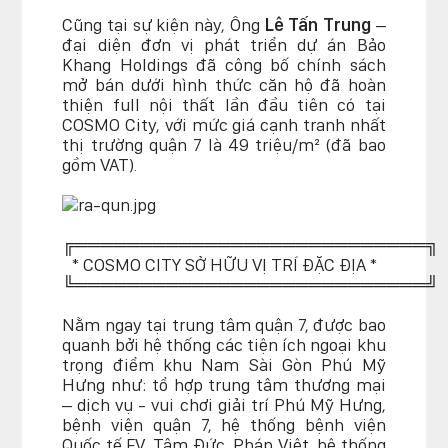
Cũng tại sự kiện này, Ông
Lê Tấn Trung
–
đại diện đơn vị phát triển dự án Bảo
Khang Holdings đã công bố chính sách
mở bán dưới hình thức căn hộ đã hoàn
thiện full nội thất lần đầu tiên có tại
COSMO City, với mức giá cạnh tranh nhất
thị trường quận 7 là 49 triệu/m² (đã bao
gồm VAT).
╔═══════════════════════════╗
* COSMO CITY SỞ HỮU VỊ TRÍ ĐẶC ĐỊA *
╚═══════════════════════════╝
Nằm ngay tại trung tâm quận 7, được bao
quanh bởi hệ thống các tiện ích ngoại khu
trọng điểm khu Nam Sài Gòn Phú Mỹ
Hưng như: tổ hợp trung tâm thương mại
– dịch vụ - vui chơi giải trí Phú Mỹ Hưng,
bệnh viện quận 7, hệ thống bệnh viện
Quốc tế FV, Tâm Đức, Pháp Việt, hệ thống