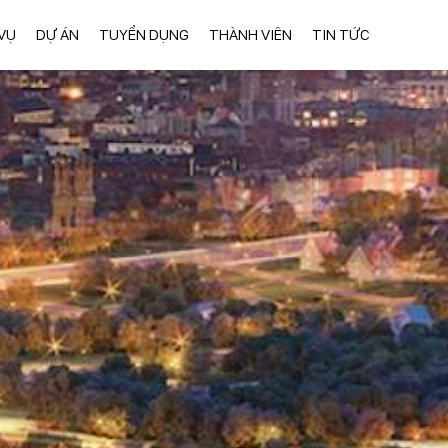
VỤ
DỰ ÁN
TUYỂN DỤNG
THÀNH VIÊN
TIN TỨC