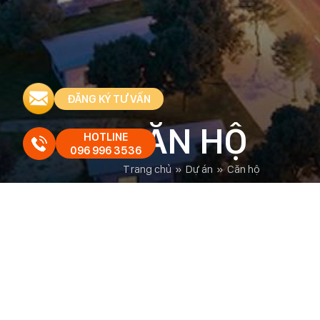
ĐĂNG KÝ TƯ VẤN
CĂN HỘ
HOTLINE
096 996 3536
trang chủ
»
dự án
»
căn hộ