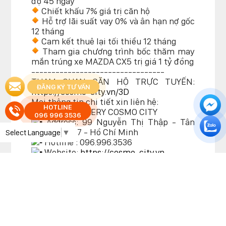
độ 45 ngày
Chiết khấu 7% giá trị căn hộ
Hỗ trợ lãi suất vay 0% và ân hạn nợ gốc
12 tháng
Cam kết thuê lại tối thiểu 12 tháng
Tham gia chương trình bốc thăm may
mắn trúng xe MAZDA CX5 trị giá 1 tỷ đồng
---------------------------------
THAM QUAN CĂN HỘ TRỰC TUYẾN:
ĐĂNG KÝ TƯ VẤN
https://cosmo-city.vn/3D
Mọi thông tin chi tiết xin liên hệ:
HOTLINE
SALES GALLERY COSMO CITY
096 996 3536
Address: 99 Nguyễn Thị Thập - Tân
Phú - Quận 7 - Hồ Chí Minh
Select Language
▼
Hotline : 096.996.3536
Website:
https://cosmo-city.vn
Tags
TIN TỨC LIÊN QUAN