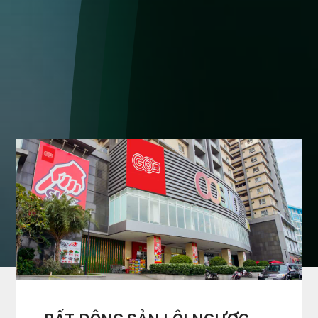
TIN THỊ TRƯỜNG
trang chủ
»
tin tức & sự kiện
»
tin thị trường