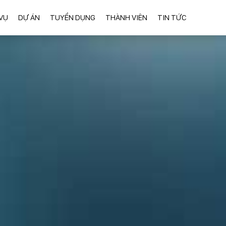
VỤ
DỰ ÁN
TUYỂN DỤNG
THÀNH VIÊN
TIN TỨC